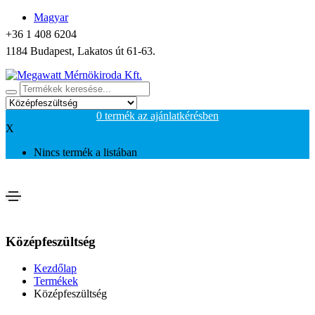
Magyar
+36 1 408 6204
1184 Budapest, Lakatos út 61-63.
0
termék
az ajánlatkérésben
X
Nincs termék a listában
Középfeszültség
Kezdőlap
Termékek
Középfeszültség